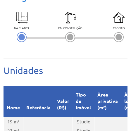
NA PLANTA
EM CONSTRUÇÃO
PRONTO
Unidades
Tipo
Área
Ár
Valor
de
privativa
lo
Nome
Referência
(R$)
Imóvel
(m²)
(m
19 m²
---
---
Studio
---
--
23 m²
---
---
Studio
---
--