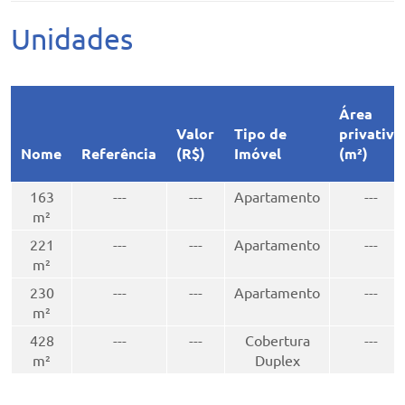
Unidades
Área
Valor
Tipo de
privativa
Nome
Referência
(R$)
Imóvel
(m²)
163
---
---
Apartamento
---
m²
221
---
---
Apartamento
---
m²
230
---
---
Apartamento
---
m²
428
---
---
Cobertura
---
m²
Duplex