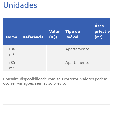
Unidades
Área
Valor
Tipo de
privativa
Nome
Referência
(R$)
Imóvel
(m²)
186
---
---
Apartamento
---
m²
585
---
---
Apartamento
---
m²
Consulte disponibilidade com seu corretor. Valores podem
ocorrer variações sem aviso prévio.