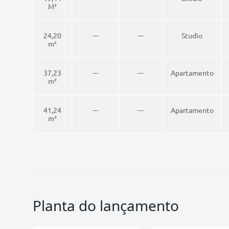
M²
24,20
---
---
Studio
m²
37,23
---
---
Apartamento
m²
41,24
---
---
Apartamento
m²
Planta do lançamento