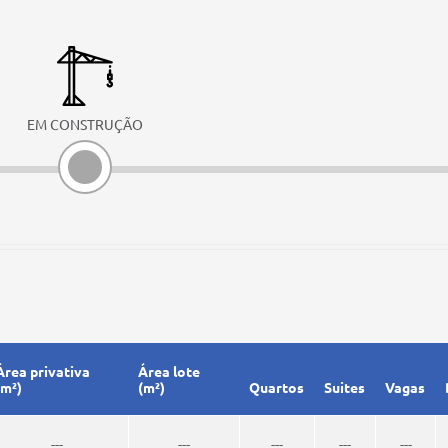
EM CONSTRUÇÃO
Área privativa
Área lote
(m²)
(m²)
Quartos
Suites
Vagas
---
---
---
---
---