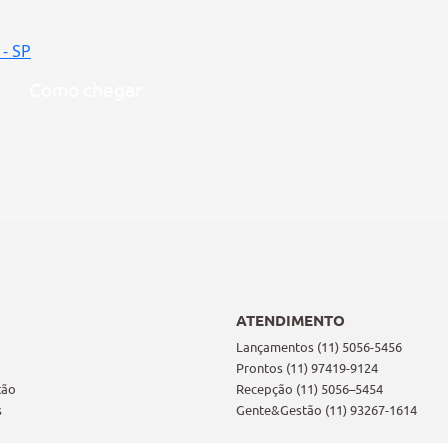
 - SP
Como chegar
ATENDIMENTO
Lançamentos (11) 5056-5456
Prontos (11) 97419-9124
tão
Recepção (11) 5056–5454
s
Gente&Gestão (11) 93267-1614