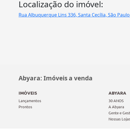
Localização do imóvel:
Rua Albuquerque Lins 336, Santa Cecília, São Paulo
Abyara: Imóveis a venda
IMÓVEIS
ABYARA
Lançamentos
30 ANOS
Prontos
A Abyara
Gente e Ges
Nossas Loja