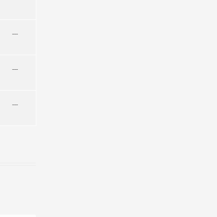
---
---
---